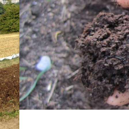
Le lombr
l’achat malin pou